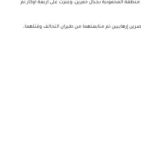
طقة المحمودية بجبال حمرين، وعثرت على اربعة أوكار تم
ين إرهابيين تم متابعتهما من طيران التحالف وقتلهما،