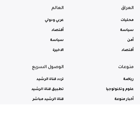
العراق
العالم
محليات
عربي ودولي
سياسة
أقتصاد
أمن
سياسة
أقتصاد
الاخيرة
منوعات
الوصول السريع
رياضة
تردد قناة الرشيد
علوم وتكنولوجيا
تطبيق قناة الرشيد
أخبار منوعة
قناة الرشيد مباشر
ثقافة وفن
راديو الرشيد مباشر
من نحن
الترددات
الاعلانات
الاتصال بنا