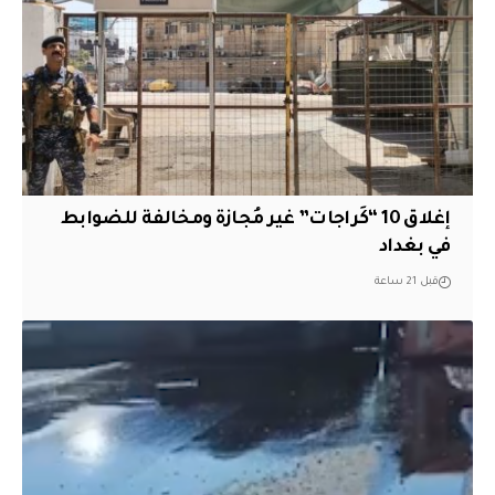
إغلاق 10 “كَراجات” غير مُجازة ومخالفة للضوابط
في بغداد
قبل 21 ساعة