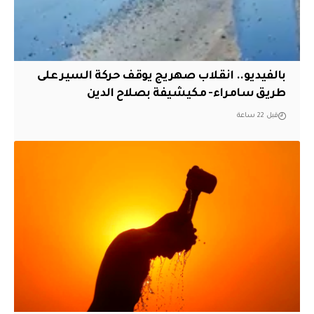
بالفيديو.. انقلاب صهريج يوقف حركة السير على
طريق سامراء- مكيشيفة بصلاح الدين
قبل 22 ساعة