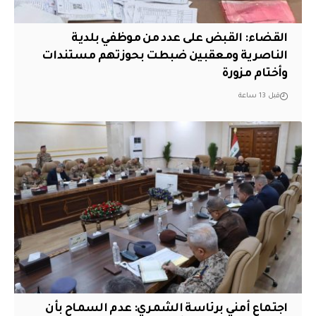
القضاء: القبض على عدد من موظفي بلدية
الناصرية ومعقبين ضبطت بحوزتهم مستندات
وأختام مزورة
قبل 13 ساعة
اجتماع أمني برئاسة الشمري: عدم السماح بأن