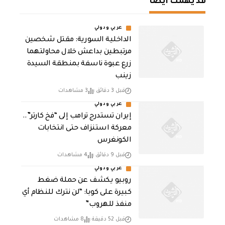
قد يهمك أيضا
عربي ودولي
الداخلية السورية: مقتل شخصين
مرتبطين بداعش خلال محاولتهما
زرع عبوة ناسفة بمنطقة السيدة
زينب
قبل 3 دقائق
3 مشاهدات
عربي ودولي
إيران تستدرج ترامب إلى “فخ كارتر”..
معركة استنزاف حتى انتخابات
الكونغرس
قبل 9 دقائق
4 مشاهدات
عربي ودولي
روبيو يكشف عن حملة ضغط
كبيرة على كوبا: “لن نترك للنظام أي
منفذ للهروب”
قبل 52 دقيقة
8 مشاهدات