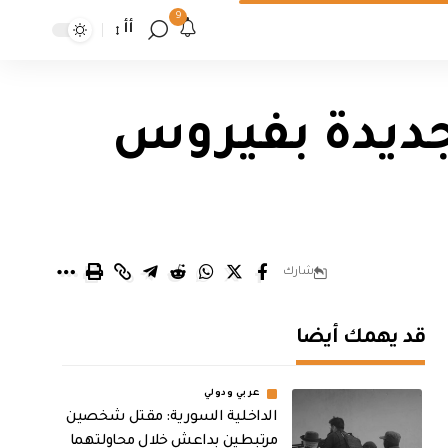
9
أأ
تسجيل 63 اصابة جديدة بفيروس
شارك
قد يهمك أيضا
عربي ودولي
الداخلية السورية: مقتل شخصين
مرتبطين بداعش خلال محاولتهما