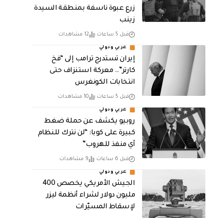
زرع عبوة ناسفة بمنطقة السيدة
زينب
قبل 5 ساعات
12 مشاهدات
عربي ودولي
إيران تستدرج ترامب إلى “فخ
كارتر”.. معركة استنزاف حتى
انتخابات الكونغرس
قبل 5 ساعات
10 مشاهدات
عربي ودولي
روبيو يكشف عن حملة ضغط
كبيرة على كوبا: “لن نترك للنظام
أي منفذ للهروب”
قبل 6 ساعات
9 مشاهدات
عربي ودولي
الجيش الأمريكي يخصص 400
مليون دولار لشراء أنظمة ليزر
لإسقاط المسيّرات