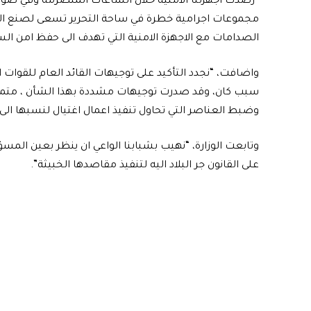
“رصدت اجهزتنا الامنية خلال الساعات المنصرمة وفي ضوء نتا
مجموعات اجرامية خطرة في ساحة التحرير تسعى لصنع ال
الصدامات مع الاجهزة الامنية التي تهدف الى حفظ امن الس
واضافت، “نجدد التأكيد على توجيهات القائد العام للقوا
سبب كان، وقد صدرت توجيهات مشددة بهذا الشأن ، متمنين 
وضبط العناصر التي تحاول تنفيذ اعمال اغتيال لنسبها الى ا
وتابعت الوزارة، “نهيب بشبابنا الواعي ان ينظر بعين الم
على القانون جر البلاد اليه لتنفيذ مقاصدها الخبيثة”.