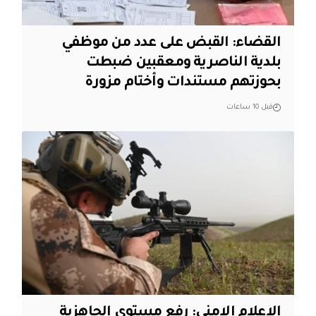
القضاء: القبض على عدد من موظفي
بلدية الناصرية ومعقبين ضبطت
بحوزتهم مستندات وأختام مزورة
قبل 10 ساعات
الاعلام الامني: رفع مستوى الجاهزية