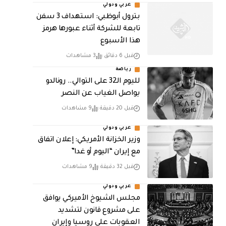
عربي ودولي
بترول أبوظبي: استهداف 3 سفن
تابعة للشركة أثناء عبورها هرمز
هذا الأسبوع
قبل 6 دقائق
3 مشاهدات
رياضة
لليوم الـ32 على التوالي.. رونالدو
يواصل الغياب عن النصر
قبل 20 دقيقة
9 مشاهدات
عربي ودولي
وزير الخزانة الأمريكي: إعلان اتفاق
مع إيران “اليوم أو غدا”
قبل 32 دقيقة
9 مشاهدات
عربي ودولي
مجلس الشيوخ الأميركي يوافق
على مشروع قانون لتشديد
العقوبات على روسيا وإيران