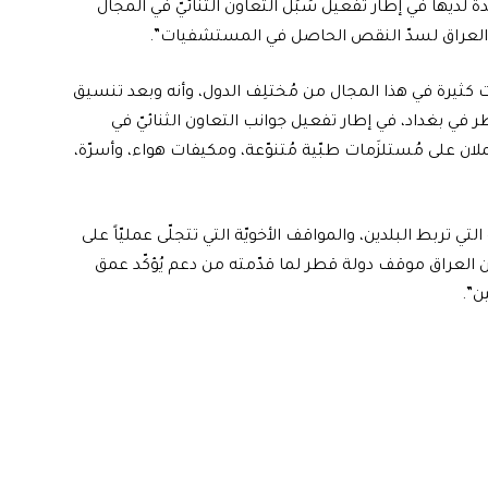
ة لديها في إطار تفعيل سُبُل التعاون الثنائيّ في المجال
إلى العراق لسدّ النقص الحاصل في المستشفيات”.
ثيرة في هذا المجال من مُختلِف الدول، وأنه وبعد تنسيق
 في بغداد، في إطار تفعيل جوانب التعاون الثنائيّ في
ن على مُستلزَمات طبّية مُتنوّعة، ومكيفات هواء، وأسرّة،
تي تربط البلدين، والمواقف الأخويّة التي تتجلّى عمليّاً على
ين العراق موقف دولة قطر لما قدّمته من دعم يُؤكّد عمق
ن”.