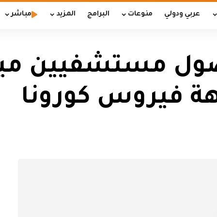
عربي ودولي
منوعات
البرامج
المزيد
مباشر
صول مستشفيين ميد
ة فيروس كورونا