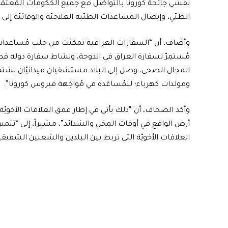
تفشّي جائحة كورونا بالتواصُل مع جميع الحُكُومات المُعتمَد
الطبّي، وإيصال المساعدات الطبّية العلاجيّة والوقائيّة 
وأضاف، أن “السفارات العراقية تمكنت من جلب مُساعدات ك
مُستمِرّ لسفارة العراق في الدوحة، ونشاط سفارة دولة قطر
المجال الصحي، وصل إلى البلاد مستشفيان ميدانيّان يشتملا
ومولدات كهرباء؛ للمُساعَدة في مُواجَهة فيروس كورونا”.
وأكد الصحاف، أن “ذلك يأتي في إطار عمق العلاقات الأخويّة ال
أرض الواقع في أوقات المِحَن والشدائد”، مشيراً، إلى “تثم
العلاقات الأخويّة التي تربط بين البلدين والشعبين الشقيقي