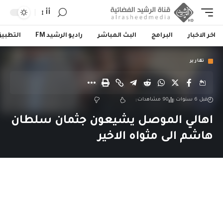
أأ
اخر الاخبار
البرامج
البث المباشر
راديو الرشيد FM
التطبي
تقارير
قبل 6 سنوات
90 مشاهدات
اهالي الموصل يشيعون جثمان سلطان
هاشم الى مثواه الاخير