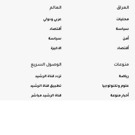
العراق
العالم
محليات
عربي ودولي
سياسة
أقتصاد
أمن
سياسة
أقتصاد
الاخيرة
منوعات
الوصول السريع
رياضة
تردد قناة الرشيد
علوم وتكنولوجيا
تطبيق قناة الرشيد
أخبار منوعة
قناة الرشيد مباشر
ثقافة وفن
راديو الرشيد مباشر
من نحن
الترددات
الاعلانات
الاتصال بنا