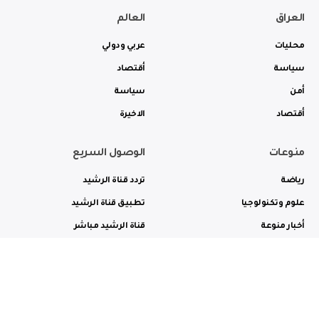
العراق
العالم
محليات
عربي ودولي
سياسة
أقتصاد
أمن
سياسة
أقتصاد
الاخيرة
منوعات
الوصول السريع
رياضة
تردد قناة الرشيد
علوم وتكنولوجيا
تطبيق قناة الرشيد
أخبار منوعة
قناة الرشيد مباشر
ثقافة وفن
راديو الرشيد مباشر
من نحن
الترددات
الاعلانات
الاتصال بنا