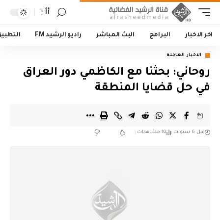
أأ
اخر الاخبار
البرامج
البث المباشر
راديو الرشيد FM
التطبي
الاخبار العاجلة
روحاني: بحثنا مع الكاظمي دور العراق
في حل قضايا المنطقة
قبل 6 سنوات
10 مشاهدات