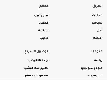
العراق
العالم
محليات
عربي ودولي
سياسة
أقتصاد
أمن
سياسة
أقتصاد
الاخيرة
منوعات
الوصول السريع
رياضة
تردد قناة الرشيد
علوم وتكنولوجيا
تطبيق قناة الرشيد
أخبار منوعة
قناة الرشيد مباشر
ثقافة وفن
راديو الرشيد مباشر
من نحن
الترددات
الاعلانات
الاتصال بنا