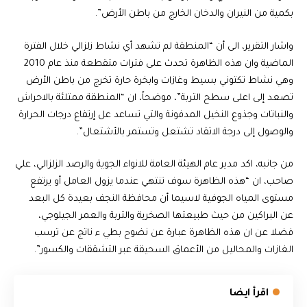
بكمية من النيران والدخان الخارج من باطن الأرض”.
واشار التقرير، الى أن “المنطقة لم تشهد أي نشاط زلزالي خلال الفترة
الماضية وان هذه الظاهرة تحدث على فترات متقطعة منذ عام 2010
وهي نشاط تكتوني بسيط وغازات وابخرة حارة تخرج من باطن الأرض
تصعد إلى اعلى سطح التربة”، موضحاً، ان “المنطقة ممتلئة بالاحراش
والنباتات وجذوع النخيل المدفونة والتي تساعد عل إرتفاع درجات الحرارة
والوصول إلى درجة الاتقاد تشتعل وتستمر بالأشتعال”.
من جانبه، اكد مدير عام الهيئة العامة للانواء الجوية والرصد الزلزالي، علي
صاحب، ان “هذه الظاهرة سوف تنتهي عندما يزول العامل أو يرتفع
مستوى المياه الجوفية لاسيما أن محافظة النجف بعيدة كل البعد
عن البراكين من حيث طبيعتها الصخرية والتربة والعمر الجيلوجي،
فضلا عن ان هذه الظاهرة عبارة عن نضوح بطي ء ناتج عن ترسب
الغازات والمحاليل من الأعماق السحيقة عبر التشققات والكسور”.
اقرأ ايضا