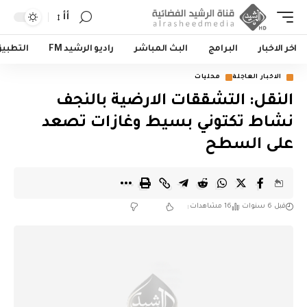
أأ
اخر الاخبار
البرامج
البث المباشر
راديو الرشيد FM
التطبي
الاخبار العاجلة
محليات
النقل: التشققات الارضية بالنجف
نشاط تكتوني بسيط وغازات تصعد
على السطح
قبل 6 سنوات
16 مشاهدات