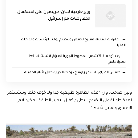
وزير خارجية لبنان: حريصون على استكمال
المفاوضات مع إسرائيل
القانونية النيابية: مقترح لخفض وتنظيم رواتب الرئاسات والدرجات
العليا
بعد توقف لـ 5 أشهر.. الخطوط الجوية العراقية تستأنف خط
بصرة_دلهي
طقس العراق.. استمرار ارتفاع درجات الحرارة خلال الأيام المقبلة
وبين صاحب، وان “هذه الظاهرة طبيعية جدا ولا خوف منها وستستمر
لمدة طويلة وان النضوح البطيء كفيل بتحرير الطاقة المخزونة في
الأعماق وتقليل تأثيرها”.