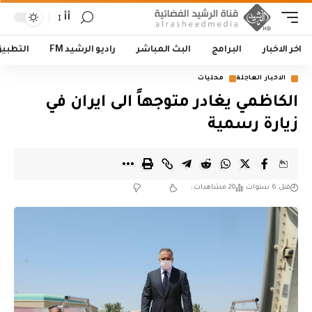
أأ
اخر الاخبار
البرامج
البث المباشر
راديو الرشيد FM
التطبي
الاخبار العاجلة
محليات
الكاظمي يغادر متوجهاً الى ايران في
زيارة رسمية
قبل 6 سنوات
20 مشاهدات