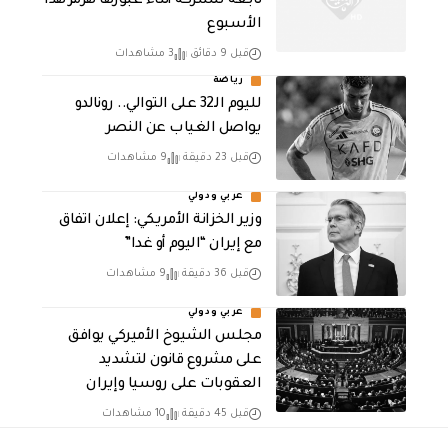
تابعة للشركة أثناء عبورها هرمز هذا
الأسبوع
قبل 9 دقائق
3 مشاهدات
رياضة
لليوم الـ32 على التوالي.. رونالدو
يواصل الغياب عن النصر
قبل 23 دقيقة
9 مشاهدات
عربي ودولي
وزير الخزانة الأمريكي: إعلان اتفاق
مع إيران “اليوم أو غدا”
قبل 36 دقيقة
9 مشاهدات
عربي ودولي
مجلس الشيوخ الأميركي يوافق
على مشروع قانون لتشديد
العقوبات على روسيا وإيران
قبل 45 دقيقة
10 مشاهدات