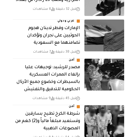
الحرارية ونصب 20 راداراً في بغداد
قبل 32 دقيقة
6 مشاهدات
عربي ودولي
الإمارات وقطر تدينان هجوم
الحوثيين على نجران وتؤكدان
تضامنهما مع السعودية
قبل 38 دقيقة
7 مشاهدات
أمن
مصدر للرشيد: توجيهات عليا
بإلغاء الممرات العسكرية
بالسيطرات وخضوع جميع الأرتال
الحكومية للتدقيق والتفتيش
قبل 45 دقيقة
9 مشاهدات
أمن
شرطة الكرخ تطيح بسارقين
وتستعيد مبلغاً مالياً و(2) كغم من
المصوغات الذهبية