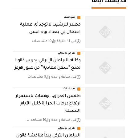
قد يهمك أيضا
سياسة
مصدر للرشيد: لا توجد أي عملية
اعتقال في بغداد يوم امس
قبل 41 دقيقة
10 مشاهدات
عربي ودولي
وكالة: البرلمان الإيراني يدرس قانونا
لمنع “سفن معادية” من عبور هرمز
قبل ساعة واحدة
9 مشاهدات
محليات
طقس العراق.. توقعات باستمرار
ارتفاع درجات الحرارة خلال الأيام
المقبلة
قبل ساعة واحدة
16 مشاهدات
عربي ودولي
البرلمان التركي يبدأ مناقشة قانون