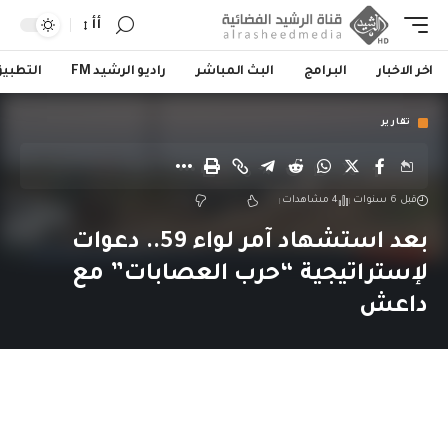
أأ
اخر الاخبار
البرامج
البث المباشر
راديو الرشيد FM
التطبي
تقارير
قبل 6 سنوات
4 مشاهدات
بعد استشهاد آمر لواء 59.. دعوات
لإستراتيجية “حرب العصابات” مع
داعش