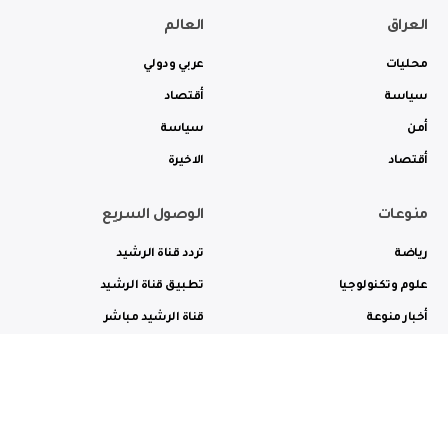
العراق
العالم
محليات
عربي ودولي
سياسة
أقتصاد
أمن
سياسة
أقتصاد
الاخيرة
منوعات
الوصول السريع
رياضة
تردد قناة الرشيد
علوم وتكنولوجيا
تطبيق قناة الرشيد
أخبار منوعة
قناة الرشيد مباشر
ثقافة وفن
راديو الرشيد مباشر
من نحن
الترددات
الاعلانات
الاتصال بنا