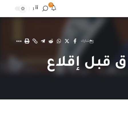
9
أأ
شارك
ق قبل إقلاع