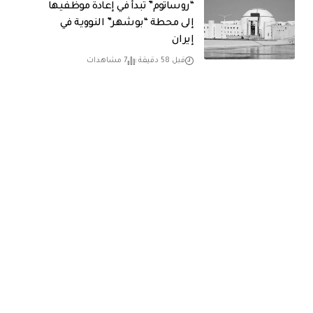
“روساتوم” تبدأ في إعادة موظفيها
إلى محطة “بوشهر” النووية في
إيران
قبل 58 دقيقة
7 مشاهدات