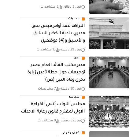
قبل 3 دقائق
5 مشاهدات
محليات
النزاهة تنفذ أوامر قبض بحق
مديري بلدية الخضر السابق
والأسبق و(4) موظفين
قبل 29 دقيقة
13 مشاهدات
أمن
مدير مكتب القائد العام يصدر
توجيهات حول خطة تأمين زيارة
ذكرى وفاة النبي (ص)
قبل 30 دقيقة
7 مشاهدات
سياسة
مجلس النواب يُنهي القراءة
الاولى لمقترح قانون رعاية الاحداث
قبل 32 دقيقة
9 مشاهدات
عربي ودولي