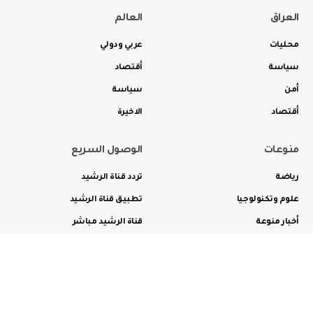
العراق
العالم
محليات
عربي ودولي
سياسة
أقتصاد
أمن
سياسة
أقتصاد
الاخيرة
منوعات
الوصول السريع
رياضة
تردد قناة الرشيد
علوم وتكنولوجيا
تطبيق قناة الرشيد
أخبار منوعة
قناة الرشيد مباشر
ثقافة وفن
راديو الرشيد مباشر
من نحن
الترددات
الاعلانات
الاتصال بنا