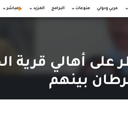
عربي ودولي
منوعات
البرامج
المزيد
مباشر
لى أهالي قرية الج
طان بينهم