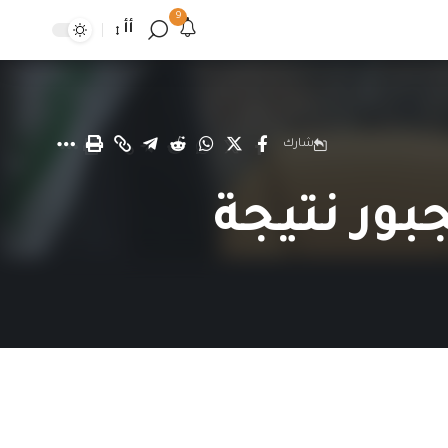
9
أأ
شارك
بور نتيجة