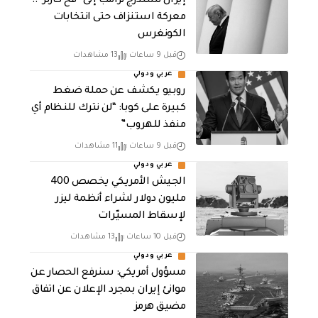
إيران تستدرج ترامب إلى “فخ كارتر”..
معركة استنزاف حتى انتخابات
الكونغرس
قبل 9 ساعات
13 مشاهدات
عربي ودولي
روبيو يكشف عن حملة ضغط
كبيرة على كوبا: “لن نترك للنظام أي
منفذ للهروب”
قبل 9 ساعات
11 مشاهدات
عربي ودولي
الجيش الأمريكي يخصص 400
مليون دولار لشراء أنظمة ليزر
لإسقاط المسيّرات
قبل 10 ساعات
13 مشاهدات
عربي ودولي
مسؤول أمريكي: سنرفع الحصار عن
موانئ إيران بمجرد الإعلان عن اتفاق
مضيق هرمز