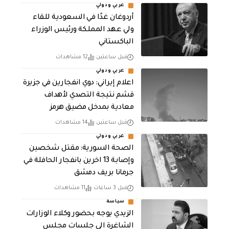
عربي ودولي
أردوغان غدًا في السعودية للقاء
ولي عهد المملكة ورئيس الوزراء
الباكستاني
قبل ساعتين
12 مشاهدات
عربي ودولي
اعلام إيراني: دوي انفجارين في جزيرة
قشم نتيجة التصدي لأهداف
معادية بمدخل مضيق هرمز
قبل ساعتين
14 مشاهدات
عربي ودولي
الصحة السورية: مقتل شخصين
وإصابة 13 اخرين بانفجار الحافلة في
جرمانا بريف دمشق
قبل 3 ساعات
11 مشاهدات
سياسة
الزيدي يوجه بحضور وكلاء الوزارات
الشاغرة الى جلسات مجلس