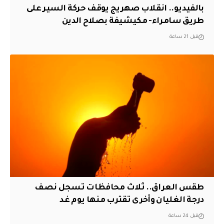
بالفيديو.. انقلاب صهريج يوقف حركة السير على
طريق سامراء- مكيشيفة بصلاح الدين
قبل 21 ساعة
طقس العراق.. ثلاث محافظات تسجل نصف
درجة الغليان وأخرى تقترب منها يوم غد
قبل 24 ساعة