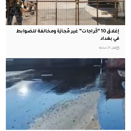
إغلاق 10 “كَراجات” غير مُجازة ومخالفة للضوابط
في بغداد
قبل 21 ساعة