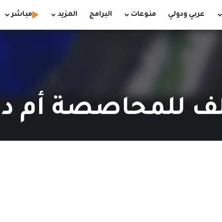
عربي ودولي
منوعات
البرامج
المزيد
مباشر
الف للمحاصصة أم د