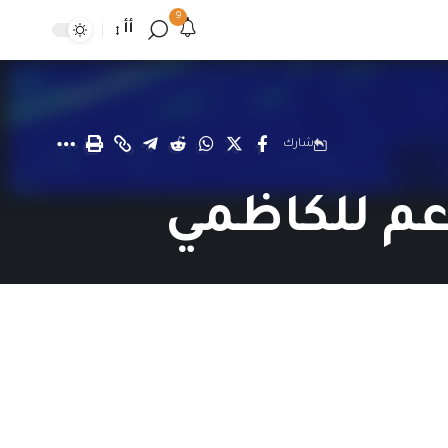
9
أأ
شارك
عم للكاظمي