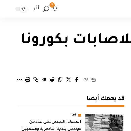
9
أأ
اصابات بكورونا
شارك
قد يهمك أيضا
أمن
القضاء: القبض على عدد من
موظفي بلدية الناصرية ومعقبين