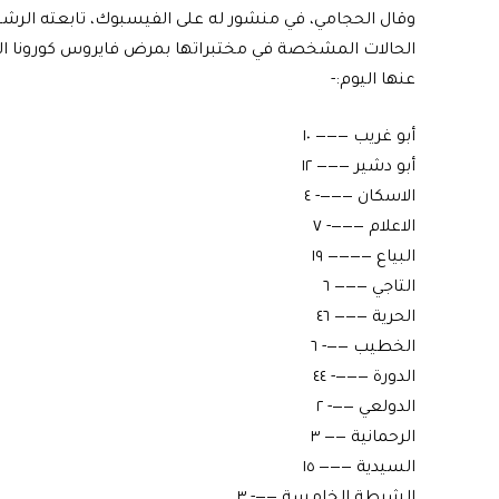
وقال الحجامي، في منشور له على الفيسبوك، تابعته الرشيد،
الحالات المشخصة في مختبراتها بمرض فايروس كورونا الم
عنها اليوم:-
أبو غريب ——— ١٠
أبو دشير ——— ١٢
الاسكان ———- ٤
الاعلام ———- ٧
البياع ———— ١٩
التاجي ——— ٦
الحرية ——— ٤٦
الخطيب ——- ٦
الدورة ———- ٤٤
الدولعي ——- ٢
الرحمانية —— ٣
السيدية ——— ١٥