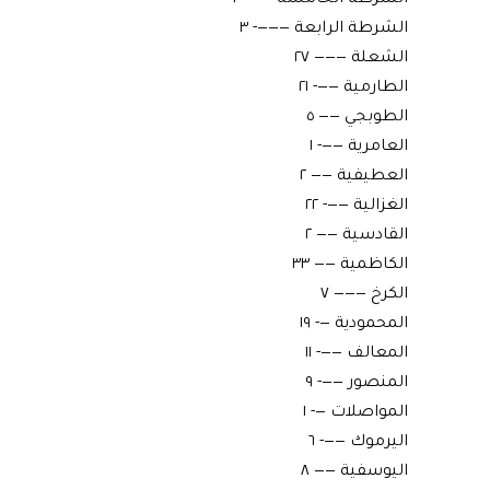
الشرطة الخامسة ——- ٣
الشرطة الرابعة ———- ٣
الشعلة ——— ٢٧
الطارمية ——- ٢١
الطوبجي —— ٥
العامرية ——- ١
العطيفية —— ٢
الغزالية ——- ٢٢
القادسية —— ٢
الكاظمية —— ٣٣
الكرخ ——— ٧
المحمودية —- ١٩
المعالف ——- ١١
المنصور ——- ٩
المواصلات —- ١
اليرموك ——- ٦
اليوسفية —— ٨