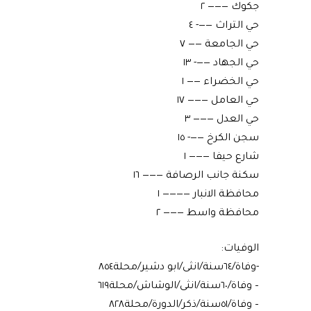
جكوك ——— ٢
حي التراث ——- ٤
حي الجامعة —— ٧
حي الجهاد ——- ١٣
حي الخضراء —— ١
حي العامل ——— ١٧
حي العدل ——— ٣
سجن الكرخ ——- ١٥
شارع حيفا ——— ١
سكنة جانب الرصافة ——— ١٦
محافظة الانبار ———— ١
محافظة واسط ——— ٢
الوفيات:
-وفاة/٦٤سنة/انثى/ابو دشير/محلة٨٥٤
– وفاة/٦٠سنة/انثى/الوشاش/محلة٦١٩
– وفاة/٥١سنة/ذكر/الدورة/محلة٨٢٨