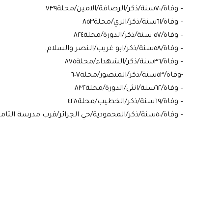
– وفاة/٧٠سنة/ذكر/الرصافة/الامين/محلة٧٣٩
– وفاة/٦١سنة/ذكر/الري/محلة٨٥٣
– وفاة/٥٧ سنة/ذكر/الدورة/محلة٨٢٤
– وفاة/٥٨سنة/ذكر/ابو غريب/النصر والسلام.
– وفاة/٣٦سنة/ذكر/الشهداء/محلة٨٧٥
-وفاة/٥٣سنة/ذكر/المنصور/محلة٦٠٧
– وفاة/٦٢سنة/انثى/الدورة/محلة٨٣٢
– وفاة/٦٩سنة/ذكر/الخطيب/محلة٤٢٨
– وفاة/٥٠سنة/ذكر/المحمودية/حي الجزائر/قرب مدرسة التاميم.