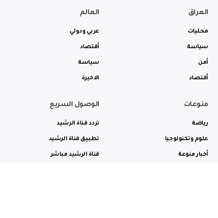
العراق
العالم
محليات
عربي ودولي
سياسة
أقتصاد
أمن
سياسة
أقتصاد
الاخيرة
منوعات
الوصول السريع
رياضة
تردد قناة الرشيد
علوم وتكنولوجيا
تطبيق قناة الرشيد
أخبار منوعة
قناة الرشيد مباشر
ثقافة وفن
راديو الرشيد مباشر
من نحن
الترددات
الاعلانات
الاتصال بنا