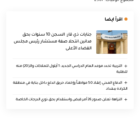
مجموع الوفيات: 2567
اقرأ ايضا
جنايات ذي قار: السجن 10 سنوات بحق
مدانين انتحلا صفة مستشار رئيس مجلس
القضاء الأعلى
التربية تحدد موعد العام الدراسي الجديد: 1 أيلول للملاكات والـ(20) منه
للطلبة
الدفاع المدني: إنقاذ 50 مواطناً وإخماد حريق اندلع داخل بناية في منطقة
الكرادة ببغداد
النزاهة تعلن صدور 26 أمر قبض واستقدام بحق ذوي الدرجات الخاصة