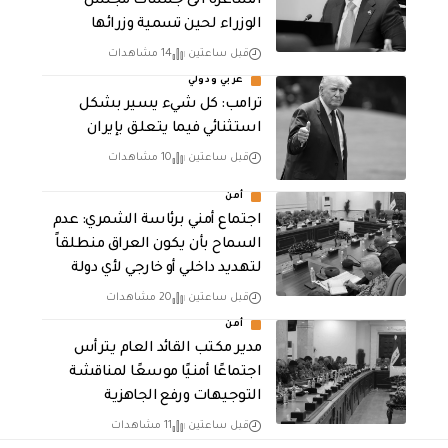
الشاغرة الى جلسات مجلس
الوزراء لحين تسمية وزرائها
قبل ساعتين
14 مشاهدات
عربي ودولي
ترامب: كل شيء يسير بشكل
استثنائي فيما يتعلق بإيران
قبل ساعتين
10 مشاهدات
أمن
اجتماع أمني برئاسة الشمري: عدم
السماح بأن يكون العراق منطلقاً
لتهديد داخلي أو خارجي لأي دولة
قبل ساعتين
20 مشاهدات
أمن
مدير مكتب القائد العام يترأس
اجتماعًا أمنيًا موسعًا لمناقشة
التوجيهات ورفع الجاهزية
قبل ساعتين
11 مشاهدات