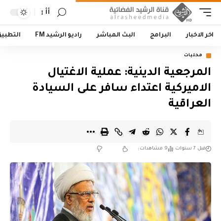
أأ
اخر الاخبار
البرامج
البث المباشر
راديو الرشيد FM
التطبي
محليات
المرجعية الدينية: عملية الاغتيال
الاميركية اعتداء سافر على السيادة
العراقية
قبل 7 سنوات
9 مشاهدات