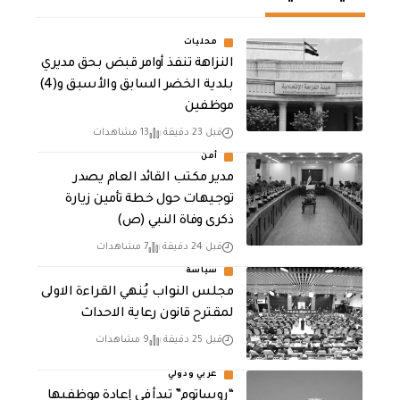
محليات
النزاهة تنفذ أوامر قبض بحق مديري
بلدية الخضر السابق والأسبق و(4)
موظفين
قبل 23 دقيقة
13 مشاهدات
أمن
مدير مكتب القائد العام يصدر
توجيهات حول خطة تأمين زيارة
ذكرى وفاة النبي (ص)
قبل 24 دقيقة
7 مشاهدات
سياسة
مجلس النواب يُنهي القراءة الاولى
لمقترح قانون رعاية الاحداث
قبل 25 دقيقة
9 مشاهدات
عربي ودولي
“روساتوم” تبدأ في إعادة موظفيها