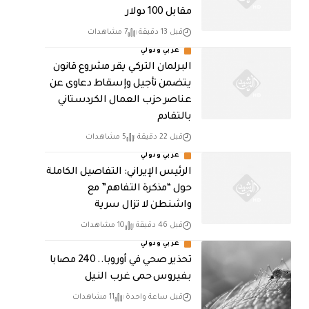
مقابل 100 دولار
قبل 13 دقيقة
7 مشاهدات
عربي ودولي
البرلمان التركي يقر مشروع قانون
يتضمن تأجيل وإسقاط دعاوى عن
عناصر حزب العمال الكردستاني
بالتقادم
قبل 22 دقيقة
5 مشاهدات
عربي ودولي
الرئيس الإيراني: التفاصيل الكاملة
حول “مذكرة التفاهم” مع
واشنطن لا تزال سرية
قبل 46 دقيقة
10 مشاهدات
عربي ودولي
تحذير صحي في أوروبا.. 240 مصابا
بفيروس حمى غرب النيل
قبل ساعة واحدة
11 مشاهدات