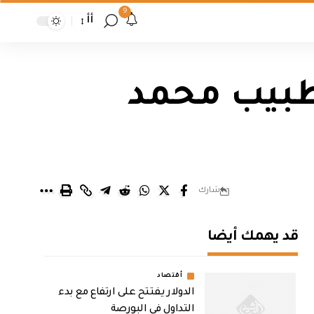
9
أأ
لطبيب محمد
شارك
قد يهمك أيضا
أقتصاد
الدولار يفتتح على ارتفاع مع بدء
التداول في البورصة