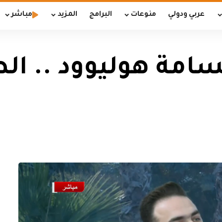
عربي ودولي
منوعات
البرامج
المزيد
مباشر
تسامة هوليوود .. ا