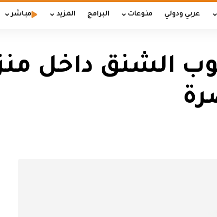
عربي ودولي
منوعات
البرامج
المزيد
مباشر
وب الشنق داخل منز
رة