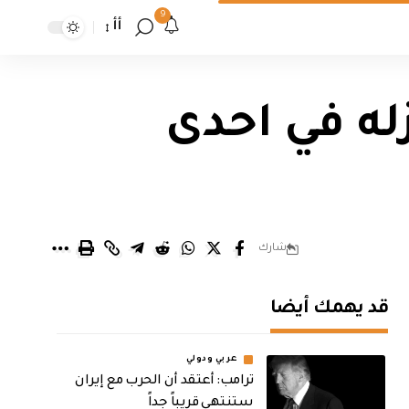
9
أأ
له في احدى
شارك
قد يهمك أيضا
عربي ودولي
‏ترامب: أعتقد أن الحرب مع إيران
ستنتهي قريباً جداً