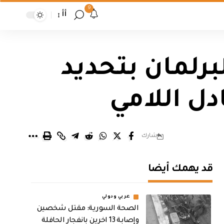
9
أأ
برلمان بتحديد
ادل اللامي
شارك
قد يهمك أيضا
عربي ودولي
الصحة السورية: مقتل شخصين
وإصابة 13 اخرين بانفجار الحافلة