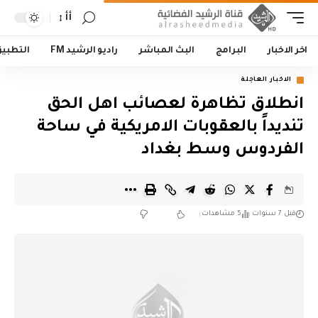
أأ
اخر الاخبار
البرامج
البث المباشر
راديو الرشيد FM
التطبي
الاخبار العاجلة
انطلاق تظاهرة لعصائب اهل الحق
تنديداً بالعقوبات الامريكية في ساحة
الفردوس وسط بغداد
قبل 7 سنوات
5 مشاهدات