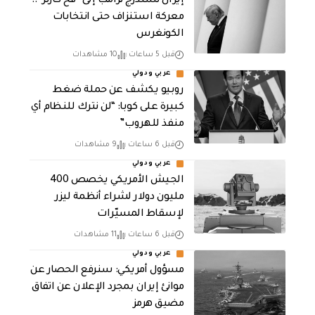
إيران تستدرج ترامب إلى “فخ كارتر”..
معركة استنزاف حتى انتخابات
الكونغرس
قبل 5 ساعات
10 مشاهدات
عربي ودولي
روبيو يكشف عن حملة ضغط
كبيرة على كوبا: “لن نترك للنظام أي
منفذ للهروب”
قبل 6 ساعات
9 مشاهدات
عربي ودولي
الجيش الأمريكي يخصص 400
مليون دولار لشراء أنظمة ليزر
لإسقاط المسيّرات
قبل 6 ساعات
11 مشاهدات
عربي ودولي
مسؤول أمريكي: سنرفع الحصار عن
موانئ إيران بمجرد الإعلان عن اتفاق
مضيق هرمز