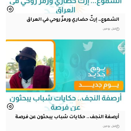
الشموع… إرثٌ حضاري ورمزٌ روحي في العراق
قبل يومين
أرصفة النجف.. حكايات شباب يبحثون عن فرصة
قبل يومين