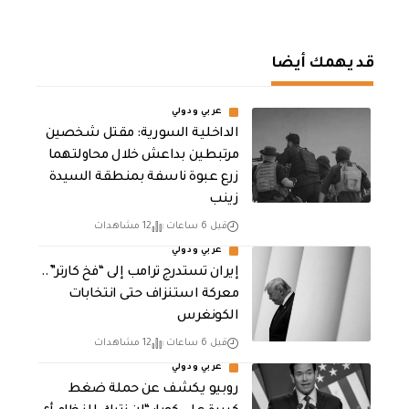
قد يهمك أيضا
عربي ودولي
الداخلية السورية: مقتل شخصين
مرتبطين بداعش خلال محاولتهما
زرع عبوة ناسفة بمنطقة السيدة
زينب
قبل 6 ساعات
12 مشاهدات
عربي ودولي
إيران تستدرج ترامب إلى “فخ كارتر”..
معركة استنزاف حتى انتخابات
الكونغرس
قبل 6 ساعات
12 مشاهدات
عربي ودولي
روبيو يكشف عن حملة ضغط