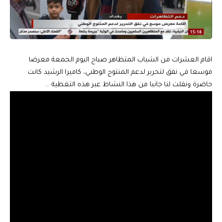
اقام العشرات من الشباب المتظاهر صباح اليوم الجمعة معرضا
موسعا في نفق لتحرير لدعم المنتوج الوطني، كاميرا الرشيد كانت
حاضرة ونقلت لنا جانبا من هذا النشاط عبر هذه التغطية …