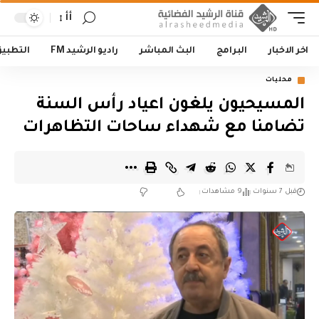
أأ
اخر الاخبار
البرامج
البث المباشر
راديو الرشيد FM
التطبي
محليات
المسيحيون يلغون اعياد رأس السنة
تضامنا مع شهداء ساحات التظاهرات
قبل 7 سنوات
9 مشاهدات