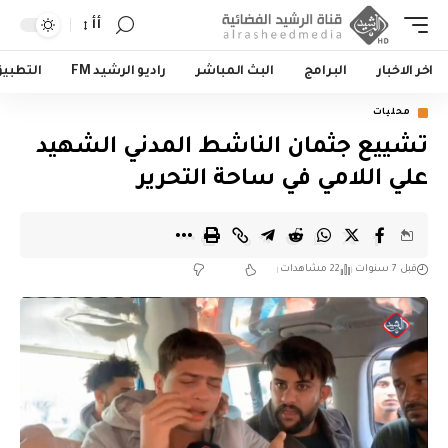
أأ
اخر الاخبار
البرامج
البث المباشر
راديو الرشيد FM
التطبي
محليات
تشييع جثمان الناشط المدني الشهيد
علي اللامي في ساحة التحرير
قبل 7 سنوات
22 مشاهدات