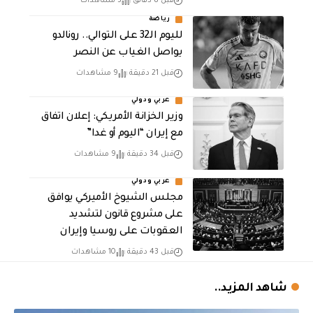
قبل 8 دقائق
3 مشاهدات
رياضة
لليوم الـ32 على التوالي.. رونالدو
يواصل الغياب عن النصر
قبل 21 دقيقة
9 مشاهدات
عربي ودولي
وزير الخزانة الأمريكي: إعلان اتفاق
مع إيران “اليوم أو غدا”
قبل 34 دقيقة
9 مشاهدات
عربي ودولي
مجلس الشيوخ الأميركي يوافق
على مشروع قانون لتشديد
العقوبات على روسيا وإيران
قبل 43 دقيقة
10 مشاهدات
شاهد المزيد..