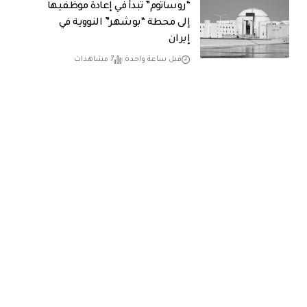
“روساتوم” تبدأ في إعادة موظفيها
إلى محطة “بوشهر” النووية في
إيران
قبل ساعة واحدة
7 مشاهدات