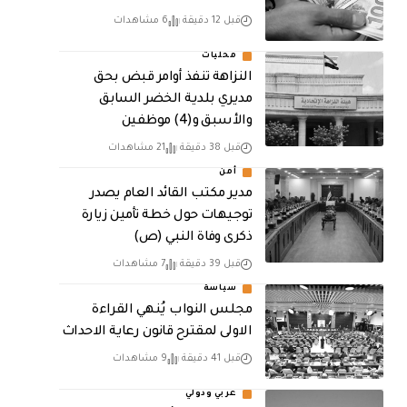
قبل 12 دقيقة
6 مشاهدات
محليات
النزاهة تنفذ أوامر قبض بحق
مديري بلدية الخضر السابق
والأسبق و(4) موظفين
قبل 38 دقيقة
21 مشاهدات
أمن
مدير مكتب القائد العام يصدر
توجيهات حول خطة تأمين زيارة
ذكرى وفاة النبي (ص)
قبل 39 دقيقة
7 مشاهدات
سياسة
مجلس النواب يُنهي القراءة
الاولى لمقترح قانون رعاية الاحداث
قبل 41 دقيقة
9 مشاهدات
عربي ودولي