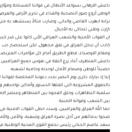
داعش الارهابي بسواعد الأبطال في قواتنا المسلحة ومؤاز
الوطن أروع صور التضحية والفداء في تحرير الأرض والعر
ترابه ابهرت القاصي والداني، وصارت مثالاً يستشهد به متى 
كإرث وطني تتحاكى به الأجيال.
ان القوات الأمنية والشعب العراقي الأبي كانوا على قدر كب
كادت أن تدخل العراق في نفق مجهول، لكن استحضار حب والو
ومقام الاوصياء، قطع الطريق أمام كل مؤامرات المتربصين
داعش المتطرف أعاد زرع الثقة في نفوس جميع العراقيين بكل
حصيناً للوطن وصمام الأمان لوحدته وحامية لشعبه.
إننا إذ نبارك ذكرى يوم النصر نجدد دعوتنا المخلصة لقواتن
بالحقوق المشروعة التي كفلها الدستور وأماكن تواجدهم 
سلمية التظاهرات وخلق الفجوة بين المتظاهر وعنصر الامن
بين الشعب وقواته الامنية.
حما الله العراق والعراقيين، وسدد خطى القوات الامنية في
ضحوا بدمائهم من أجل نصرة العراق وشعبه، والأمن والأمان 
سعد عاصم الجنابي رئيس تجمع القوى المدنية الوطنية في