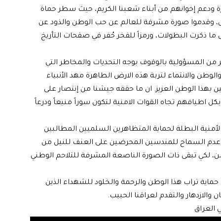
رة ودعم إخوانهم من أبناء شعبنا الكريم، حيث سطر حماة
ض، وقدموا صورة مشرفة للعالم عن حب الوطن والذود عن
ما ذكرت البطولات، ورمزاً للفخر حُفر في صفحات التأريخ
ير من المسؤولية بالوقوف بوجه التحديات والمخاطر التي
طن والانتماء لتربة هذه الارض الطاهرة مهد الأنبياء
 بهذا الوطن العزيز. ان ما حققه جيشنا من إنتصار على
 اطيافهم تجاه القوات الامنية لتكون سوراً منيعاً ودرعاً
ا الأمنية البطلة لحماية المتظاهرين السلميين المطالبين
وعدم السماح للمندسين المحرضين على العنف للنيل من
، لكي تبقى ذات الصورة الناصعة المشرفة للتلاحم الوطني
 حماية تراب هذا الوطن والرحمة والخلود للشهداء الذين
والازدهار والتقدم لعراقنا الحبيب.
 العراق