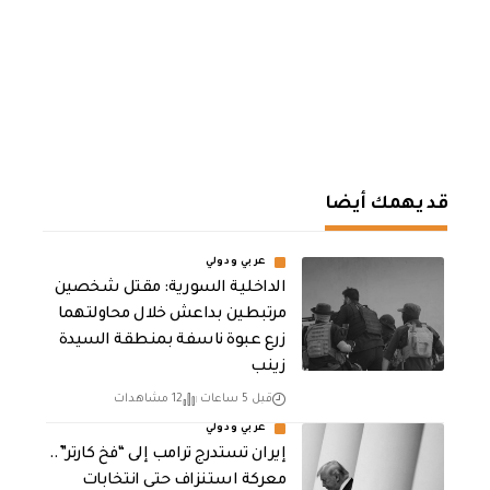
قد يهمك أيضا
عربي ودولي
الداخلية السورية: مقتل شخصين
مرتبطين بداعش خلال محاولتهما
زرع عبوة ناسفة بمنطقة السيدة
زينب
قبل 5 ساعات
12 مشاهدات
عربي ودولي
إيران تستدرج ترامب إلى “فخ كارتر”..
معركة استنزاف حتى انتخابات