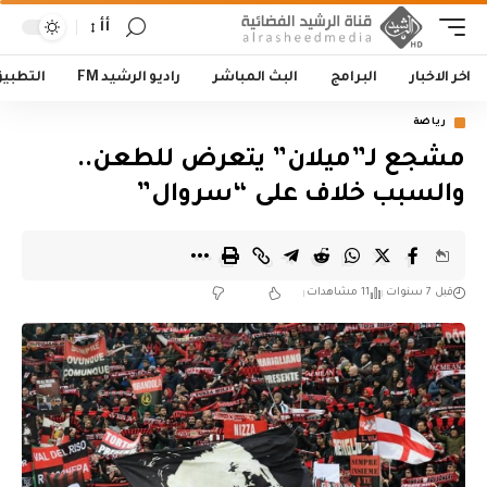
أأ
اخر الاخبار
البرامج
البث المباشر
راديو الرشيد FM
التطبي
رياضة
مشجع لـ”ميلان” يتعرض للطعن..
والسبب خلاف على “سروال”
قبل 7 سنوات
11 مشاهدات