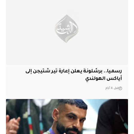
رسميا.. برشلونة يعلن إعارة تير شتيجن إلى
أياكس الهولندي
قبل 4 أيام