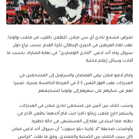
تعرض مشجع لنادي أي سي ميلان، للطعن بالقرب من ملعب بولونيا،
عقب لقاء الفريقين في الدوري الإيطالي لكرة القدم، بسبب نزاع حول
سروال رماه أحد لاعبي “النادي اللومباردي” في نهاية المباراة، بحسب ما
أفادت وسائل إعلام محلية.
وقام لاعبو ميلان برمي القمصان والسراويل إلى المشجعين في
المدرجات عقب الفوز الثمين 3-2 في المرحلة الخامسة عشرة، تعبيرا
لهم عن شكرهم على سفرهم إلى بولونيا لتشجيعهم.
ونشب خلاف بين اثنين من مشجعي لنادي ميلان في المدرجات،
واستمر خارج ملعب ريناتو دالارا حيث قام أحدهما بطعن الآخر في
بطنه، مما استدعى نقله إلى المستشفى في حالة خطيرة.
وأوضحت صحيفة “لا غازيتا ديلو سبورت” أن سروال أحد لاعبي ميلان
كان سبب الخلاف بين الضحية والمعتدي، وفق ما نقلت “فرانس