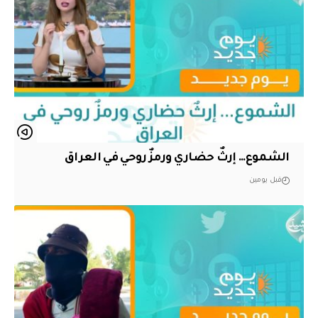
الشموع… إرثٌ حضاري ورمزٌ روحي في العراق
قبل يومين