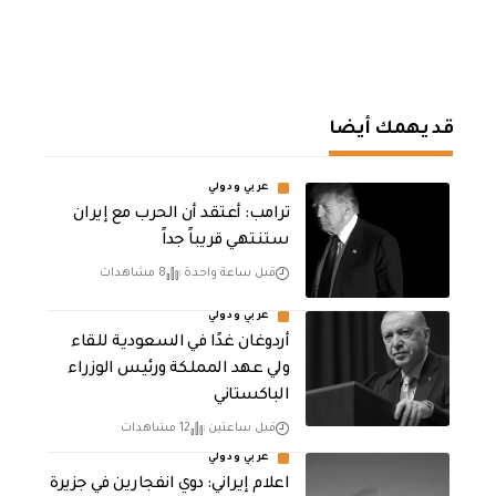
قد يهمك أيضا
عربي ودولي
‏ترامب: أعتقد أن الحرب مع إيران
ستنتهي قريباً جداً
قبل ساعة واحدة
8 مشاهدات
عربي ودولي
أردوغان غدًا في السعودية للقاء
ولي عهد المملكة ورئيس الوزراء
الباكستاني
قبل ساعتين
12 مشاهدات
عربي ودولي
اعلام إيراني: دوي انفجارين في جزيرة