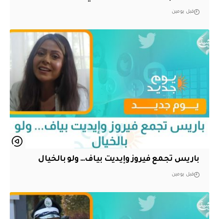
قبل يومين
باريس تجمع فيروز وإيديت بياف… ولو بالخيال
قبل يومين