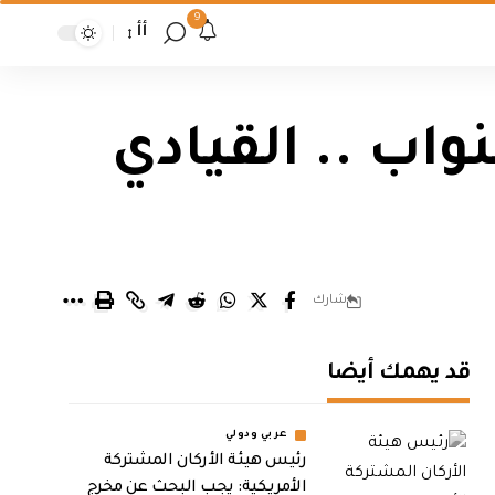
9
أأ
اب .. القيادي
شارك
قد يهمك أيضا
عربي ودولي
رئيس هيئة الأركان المشتركة
الأمريكية: يجب البحث عن مخرج