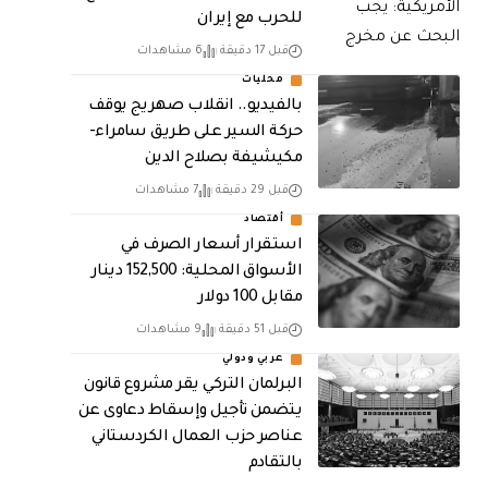
للحرب مع إيران
قبل 17 دقيقة
6 مشاهدات
محليات
بالفيديو.. انقلاب صهريج يوقف
حركة السير على طريق سامراء-
مكيشيفة بصلاح الدين
قبل 29 دقيقة
7 مشاهدات
أقتصاد
استقرار أسعار الصرف في
الأسواق المحلية: 152,500 دينار
مقابل 100 دولار
قبل 51 دقيقة
9 مشاهدات
عربي ودولي
البرلمان التركي يقر مشروع قانون
يتضمن تأجيل وإسقاط دعاوى عن
عناصر حزب العمال الكردستاني
بالتقادم