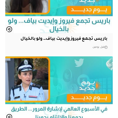
باريس تجمع فيروز وإيديت بياف… ولو بالخيال
قبل يومين