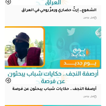
الشموع… إرثٌ حضاري ورمزٌ روحي في العراق
قبل يومين
أرصفة النجف.. حكايات شباب يبحثون عن فرصة
قبل يومين