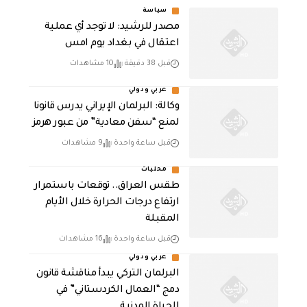
سياسة
مصدر للرشيد: لا توجد أي عملية
اعتقال في بغداد يوم امس
قبل 38 دقيقة
10 مشاهدات
عربي ودولي
وكالة: البرلمان الإيراني يدرس قانونا
لمنع “سفن معادية” من عبور هرمز
قبل ساعة واحدة
9 مشاهدات
محليات
طقس العراق.. توقعات باستمرار
ارتفاع درجات الحرارة خلال الأيام
المقبلة
قبل ساعة واحدة
16 مشاهدات
عربي ودولي
البرلمان التركي يبدأ مناقشة قانون
دمج “العمال الكردستاني” في
الحياة المدنية