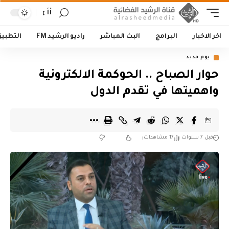
أأ
اخر الاخبار
البرامج
البث المباشر
راديو الرشيد FM
التطبي
يوم جديد
حوار الصباح .. الحوكمة الالكترونية
واهميتها في تقدم الدول
قبل 7 سنوات
17 مشاهدات