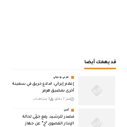
قد يهمك أيضا
عربي ودولي
إعلام إيراني: اندلاع حريق في سفينة
أخرى بمضيق هرمز
قبل 7 دقائق
3 مشاهدات
أمن
مصدر للرشيد: رفع جزئي لحالة
الإنذار القصوى “ج” عن جهاز