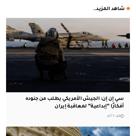
شاهد المزيد..
سي إن إن: الجيش الأمريكي يطلب من جنوده
أفكارًا “إبداعية” لمعاقبة إيران
قبل 5 أيام