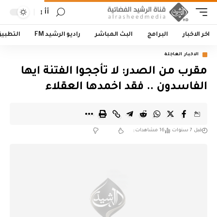
أأ
اخر الاخبار
البرامج
البث المباشر
راديو الرشيد FM
التطبي
الاخبار العاجلة
مقرب من الصدر: لا تأججوا الفتنة ايها
الفاسدون .. فقد اخمدها العقلاء
قبل 7 سنوات
16 مشاهدات