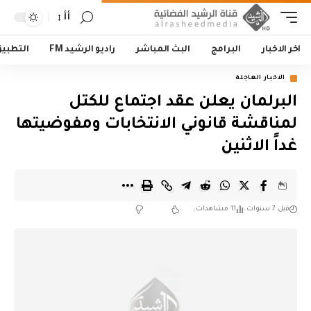
أأ
اخر الاخبار
البرامج
البث المباشر
راديو الرشيد FM
التطبي
الاخبار العاجلة
البرلمان يعلن عقد اجتماع للكتل
لمناقشة قانوني الانتخابات ومفوضيتها
غداً الاثنين
قبل 7 سنوات
11 مشاهدات