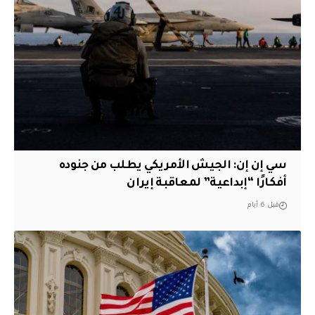
سي إن إن: الجيش الأمريكي يطلب من جنوده
أفكارًا “إبداعية” لمعاقبة إيران
قبل 6 أيام