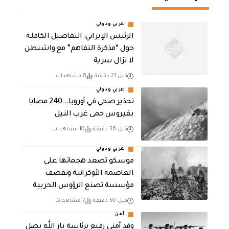
عربي ودولي
الرئيس الإيراني: التفاصيل الكاملة
حول “مذكرة التفاهم” مع واشنطن
لا تزال سرية
قبل 21 دقيقة
8 مشاهدات
عربي ودولي
تحذير صحي في أوروبا.. 240 مصابا
بفيروس حمى غرب النيل
قبل 36 دقيقة
10 مشاهدات
عربي ودولي
موسكو تصعد هجماتها على
العاصمة الأوكرانية وتقصف
مؤسسة تصنع الرؤوس الحربية
قبل 50 دقيقة
7 مشاهدات
أمن
وفد أمني رفيع برئاسة يار الله يصل